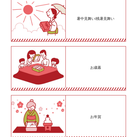
暑中見舞い/残暑見舞い
お歳暮
お年賀