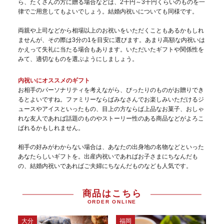
ら、たくさんの方に贈る場合などは、2千円～3千円くらいのものを一
律でご用意してもよいでしょう。結婚内祝いについても同様です。
両親や上司などから相場以上のお祝いをいただくこともあるかもしれ
ませんが、その際は3分の1を目安に選びます。あまり高額な内祝いは
かえって失礼に当たる場合もあります。いただいたギフトや関係性を
みて、適切なものを選ぶようにしましょう。
内祝いにオススメのギフト
お相手のパーソナリティを考えながら、ぴったりのものがお贈りでき
るとよいですね。ファミリーならばみなさんでお楽しみいただけるジ
ュースやアイスといったもの、目上の方ならば上品なお菓子、おしゃ
れな友人であれば話題のものやストーリー性のある商品などがよろこ
ばれるかもしれません。
相手の好みがわからない場合は、あなたの出身地の名物などといった
あなたらしいギフトを。出産内祝いであればお子さまにちなんだも
の、結婚内祝いであればご夫婦にちなんだものなども人気です。
商品はこちら
ORDER ONLINE
福岡
大分