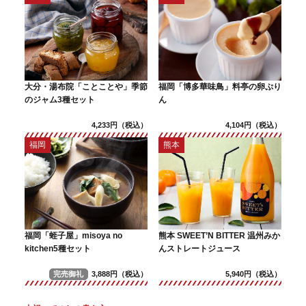
大分・湯布院「ことことや」季節
福岡「博多華味鳥」料亭の卵ぷり
のジャム3種セット
ん
4,233円（税込）
4,104円（税込）
福岡
熊本
福岡「蛭子屋」misoya no
熊本 SWEET’N BITTER 温州みか
kitchen5種セット
んストレートジュース
完売御礼
3,888円（税込）
5,940円（税込）