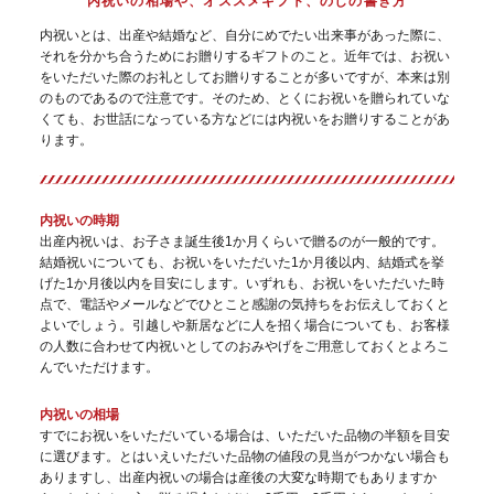
内祝いの相場や、オススメギフト、のしの書き方
内祝いとは、出産や結婚など、自分にめでたい出来事があった際に、
それを分かち合うためにお贈りするギフトのこと。近年では、お祝い
をいただいた際のお礼としてお贈りすることが多いですが、本来は別
のものであるので注意です。そのため、とくにお祝いを贈られていな
くても、お世話になっている方などには内祝いをお贈りすることがあ
ります。
内祝いの時期
出産内祝いは、お子さま誕生後1か月くらいで贈るのが一般的です。
結婚祝いについても、お祝いをいただいた1か月後以内、結婚式を挙
げた1か月後以内を目安にします。いずれも、お祝いをいただいた時
点で、電話やメールなどでひとこと感謝の気持ちをお伝えしておくと
よいでしょう。引越しや新居などに人を招く場合についても、お客様
の人数に合わせて内祝いとしてのおみやげをご用意しておくとよろこ
んでいただけます。
内祝いの相場
すでにお祝いをいただいている場合は、いただいた品物の半額を目安
に選びます。とはいえいただいた品物の値段の見当がつかない場合も
ありますし、出産内祝いの場合は産後の大変な時期でもありますか