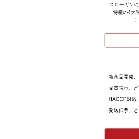
スローガンに
特産の4大
こ
新商品開発、
品質表示、ど
HACCP対
発送伝票、ど