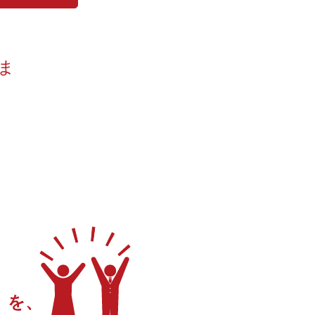
ま
）を、