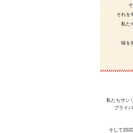
そ
それを
私た
味を
私たちサン
プライバ
そして20