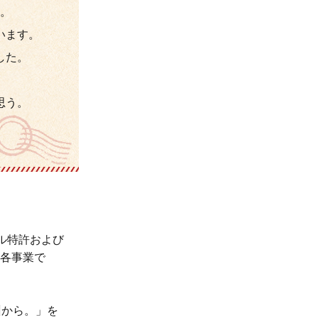
。
います。
した。
思う。
ル特許および
各事業で
州から。」を