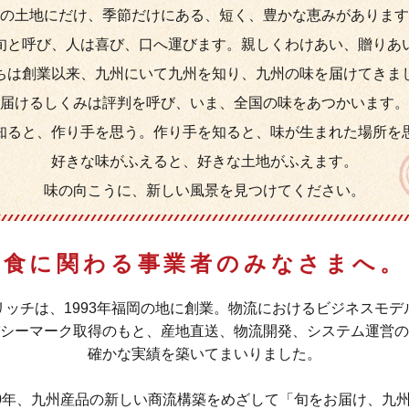
の土地にだけ、季節だけにある、短く、豊かな恵みがあります
旬と呼び、人は喜び、口へ運びます。
親しくわけあい、贈りあ
ちは創業以来、九州にいて九州を知り、
九州の味を届けてきま
届けるしくみは評判を呼び、いま、全国の味をあつかいます。
知ると、作り手を思う。
作り手を知ると、味が生まれた場所を
好きな味がふえると、好きな土地がふえます。
味の向こうに、新しい風景を見つけてください。
食に関わる事業者のみなさまへ。
リッチは、1993年福岡の地に創業。物流におけるビジネスモデ
シーマーク取得のもと、産地直送、物流開発、システム運営の
確かな実績を築いてまいりました。
20年、九州産品の新しい商流構築をめざして「旬をお届け、九