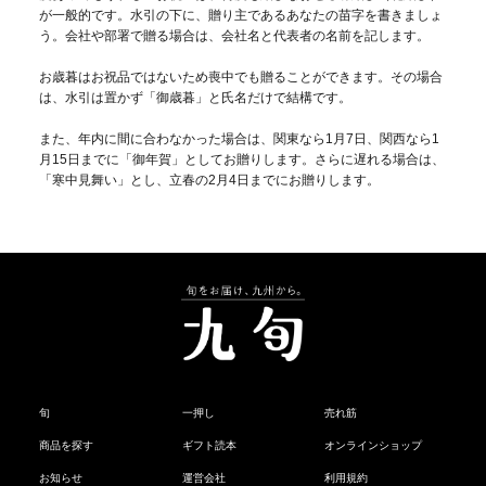
が一般的です。水引の下に、贈り主であるあなたの苗字を書きましょ
う。会社や部署で贈る場合は、会社名と代表者の名前を記します。
お歳暮はお祝品ではないため喪中でも贈ることができます。その場合
は、水引は置かず「御歳暮」と氏名だけで結構です。
また、年内に間に合わなかった場合は、関東なら1月7日、関西なら1
月15日までに「御年賀」としてお贈りします。さらに遅れる場合は、
「寒中見舞い」とし、立春の2月4日までにお贈りします。
旬
一押し
売れ筋
商品を探す
ギフト読本
オンラインショップ
お知らせ
運営会社
利用規約