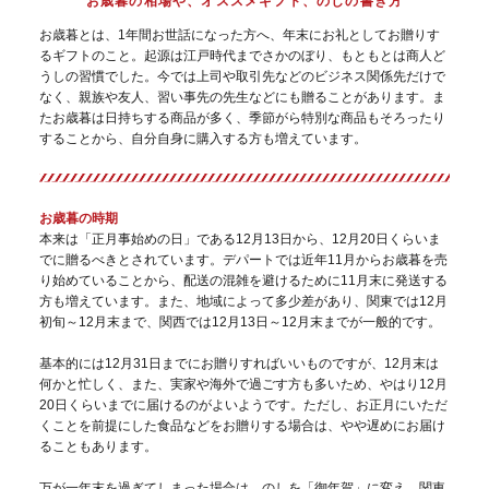
お歳暮の相場や、オススメギフト、のしの書き方
お歳暮とは、1年間お世話になった方へ、年末にお礼としてお贈りす
るギフトのこと。起源は江戸時代までさかのぼり、もともとは商人ど
うしの習慣でした。今では上司や取引先などのビジネス関係先だけで
なく、親族や友人、習い事先の先生などにも贈ることがあります。ま
たお歳暮は日持ちする商品が多く、季節がら特別な商品もそろったり
することから、自分自身に購入する方も増えています。
お歳暮の時期
本来は「正月事始めの日」である12月13日から、12月20日くらいま
でに贈るべきとされています。デパートでは近年11月からお歳暮を売
り始めていることから、配送の混雑を避けるために11月末に発送する
方も増えています。また、地域によって多少差があり、関東では12月
初旬～12月末まで、関西では12月13日～12月末までが一般的です。
基本的には12月31日までにお贈りすればいいものですが、12月末は
何かと忙しく、また、実家や海外で過ごす方も多いため、やはり12月
20日くらいまでに届けるのがよいようです。ただし、お正月にいただ
くことを前提にした食品などをお贈りする場合は、やや遅めにお届け
ることもあります。
万が一年末を過ぎてしまった場合は、のしを「御年賀」に変え、関東