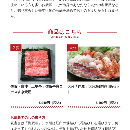
決めている方も多いお歳暮。九州出身のあなたなら九州の名産品など
と、贈り主らしい毎年恒例の商品を決めておくのもよいかもしれませ
ん。
商品はこちら
ORDER ONLINE
佐賀
大分
佐賀・唐津「上場亭」佐賀牛肩ロ
大分「絆屋」大分海鮮寄せ鍋セッ
ースすき焼用
ト
5,940円（税込）
5,400円（税込）
お歳暮でのしの書き方
表書きは「御歳暮」、水引は紅白の蝶結び（花結び）を選びます。何
度あってもうれしいお祝いは、何度も結びなおせる蝶結び（花結び）