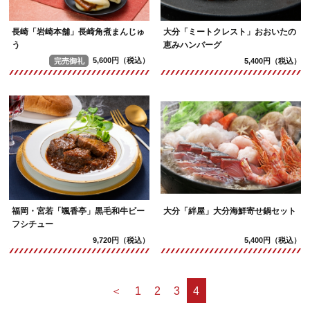
長崎「岩崎本舗」長崎角煮まんじゅ
大分「ミートクレスト」おおいたの
う
恵みハンバーグ
完売御礼
5,600円（税込）
5,400円（税込）
福岡・宮若「颯香亭」黒毛和牛ビー
大分「絆屋」大分海鮮寄せ鍋セット
フシチュー
9,720円（税込）
5,400円（税込）
＜
1
2
3
4