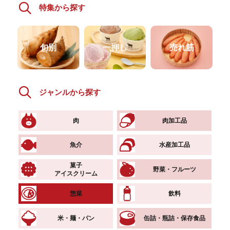
特集から探す
旬別
一押し
売れ筋
ジャンルから探す
肉
肉加工品
魚介
水産加工品
菓子
野菜・フルーツ
アイスクリーム
惣菜
飲料
米・麺・パン
缶詰・瓶詰・保存食品