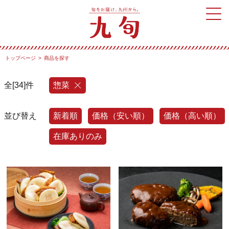
トップページ
商品を探す
全[34]件
惣菜
並び替え
新着順
価格（安い順）
価格（高い順）
在庫ありのみ