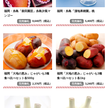
福岡・糸島「柴田園芸」糸島汐風マ
福岡・糸島「濵地果樹園」桃
ンゴー
完売御礼
8,640円（税込）
完売御礼
5,400円（税込）
福岡「大地の恵み」じゃがいも3種
福岡「大地の恵み」じゃがいも3種
食べ比べセット各500g
食べ比べセット各1kg
完売御礼
2,376円（税込）
完売御礼
3,240円（税込）