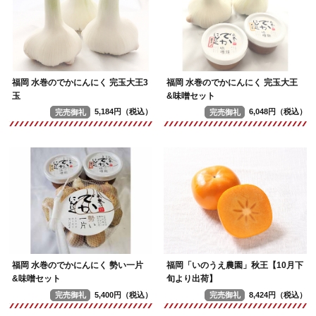
福岡 水巻のでかにんにく 完玉大王3
福岡 水巻のでかにんにく 完玉大王
玉
&味噌セット
完売御礼
5,184円（税込）
完売御礼
6,048円（税込）
福岡 水巻のでかにんにく 勢い一片
福岡「いのうえ農園」秋王【10月下
&味噌セット
旬より出荷】
完売御礼
5,400円（税込）
完売御礼
8,424円（税込）