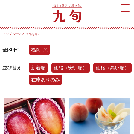
トップページ
商品を探す
全[80]件
福岡
並び替え
新着順
価格（安い順）
価格（高い順）
在庫ありのみ