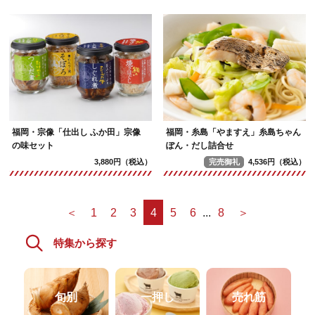
福岡・宗像「仕出し ふか田」宗像
福岡・糸島「やますえ」糸島ちゃん
の味セット
ぽん・だし詰合せ
完売御礼
4,536円（税込）
3,880円（税込）
＜
1
2
3
4
5
6
...
8
＞
特集から探す
旬別
一押し
売れ筋