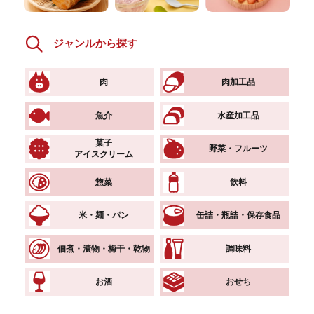
ジャンルから探す
肉
肉加工品
魚介
水産加工品
菓子
野菜・フルーツ
アイスクリーム
惣菜
飲料
米・麺・パン
缶詰・瓶詰・保存食品
佃煮・漬物・梅干・乾物
調味料
お酒
おせち