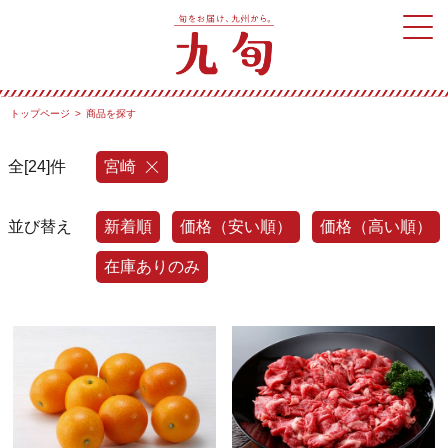
トップページ
商品を探す
全[24]件
宮崎
並び替え
新着順
価格（安い順）
価格（高い順）
在庫ありのみ