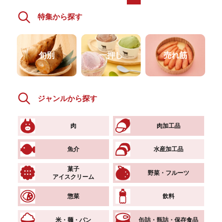
特集から探す
旬別
一押し
売れ筋
ジャンルから探す
肉
肉加工品
魚介
水産加工品
菓子
野菜・フルーツ
アイスクリーム
惣菜
飲料
米・麺・パン
缶詰・瓶詰・保存食品