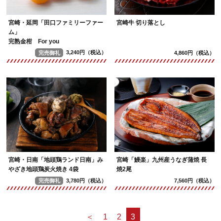
宮崎・延岡「田口ファミリーファー
宮崎牛 切り落とし
ム」
完熟金柑 For you
完売御礼
3,240円（税込）
4,860円（税込）
宮崎・日南「地頭鶏ランド日南」み
宮崎「鰻楽」九州産うなぎ蒲焼 長
やざき地頭鶏炭火焼き 4袋
焼2尾
完売御礼
3,780円（税込）
7,560円（税込）
＜
1
2
3