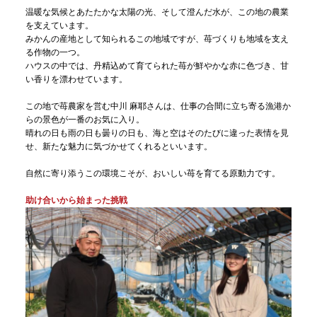
温暖な気候とあたたかな太陽の光、そして澄んだ水が、この地の農業
を支えています。
みかんの産地として知られるこの地域ですが、苺づくりも地域を支え
る作物の一つ。
ハウスの中では、丹精込めて育てられた苺が鮮やかな赤に色づき、甘
い香りを漂わせています。
この地で苺農家を営む中川 麻耶さんは、仕事の合間に立ち寄る漁港か
らの景色が一番のお気に入り。
晴れの日も雨の日も曇りの日も、海と空はそのたびに違った表情を見
せ、新たな魅力に気づかせてくれるといいます。
自然に寄り添うこの環境こそが、おいしい苺を育てる原動力です。
助け合いから始まった挑戦