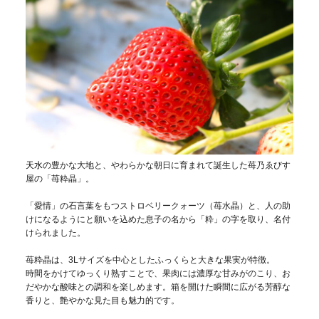
天水
の豊かな大地と、やわらかな朝日に育まれて誕生した苺乃ゑびす
屋の「苺粋晶」。
「愛情」の石言葉をもつストロベリークォーツ（苺水晶）と、人の助
けになるようにと願いを込めた息子の名から「粋」の字を取り、名付
けられました。
苺粋晶は、3Lサイズを中心としたふっくらと大きな果実が特徴。
時間をかけてゆっくり熟すことで、果肉には濃厚な甘みがのこり、お
だやかな酸味との調和を楽しめます。箱を開けた瞬間に広がる芳醇な
香りと、艶やかな見た目も魅力的です。