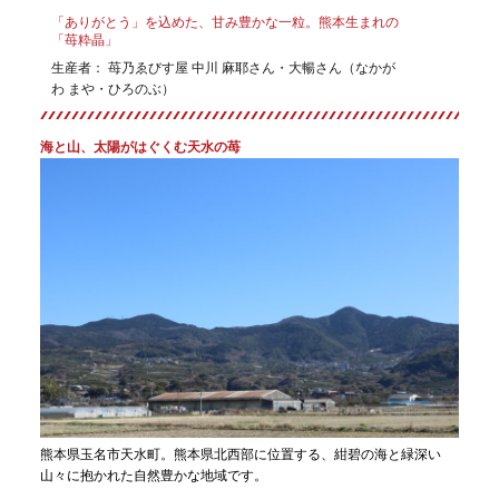
「ありがとう」を込めた、甘み豊かな一粒。熊本生まれの
「苺粋晶」
生産者： 苺乃ゑびす屋 中川 麻耶さん・
大暢
さん（なかが
わ まや・ひろのぶ）
海と山、太陽がはぐくむ天水の苺
熊本県玉名市天水町。熊本県北西部に位置する、紺碧の海と緑深い
山々に抱かれた自然豊かな地域です。