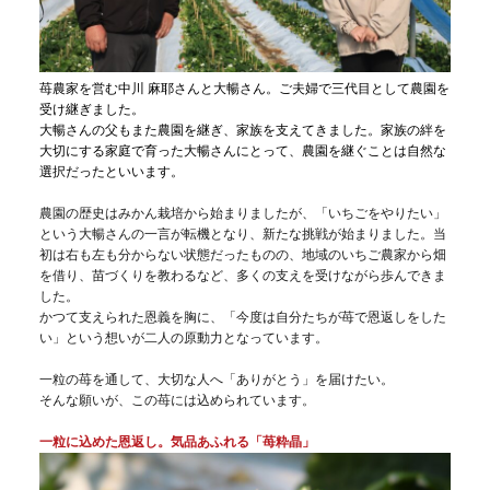
苺農家を営む中川 麻耶さんと大暢さん。ご夫婦で三代目として農園を
受け継ぎました。
大暢さんの父もまた農園を継ぎ、家族を支えてきました。家族の絆を
大切にする家庭で育った大暢さんにとって、農園を継ぐことは自然な
選択だったといいます。
農園の歴史はみかん栽培から始まりましたが、「いちごをやりたい」
という大暢さんの一言が転機となり、新たな挑戦が始まりました。当
初は右も左も分からない状態だったものの、地域のいちご農家から畑
を借り、苗づくりを教わるなど、多くの支えを受けながら歩んできま
した。
かつて支えられた恩義を胸に、「今度は自分たちが苺で恩返しをした
い」という想いが二人の原動力となっています。
一粒の苺を通して、大切な人へ「ありがとう」を届けたい。
そんな願いが、この苺には込められています。
一粒に込めた恩返し。気品あふれる「苺粋晶」