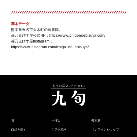
基本データ
熊本県玉名市天水町の苺農園。
苺乃ゑびす屋公式HP：
https://www.ichigonoebisuya.com/
苺乃ゑびす屋Instagram：
https://www.instagram.com/ichigo_no_ebisuya/
旬
一押し
売れ筋
商品を探す
ギフト読本
オンラインショップ