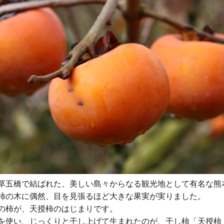
草五橋で結ばれた、美しい島々からなる観光地として有名な熊
柿の木に偶然、目を見張るほど大きな果実が実りました。
の柿が、天授柿のはじまりです。
を使い、じっくりと干し上げて生まれたのが、干し柿「天授柿