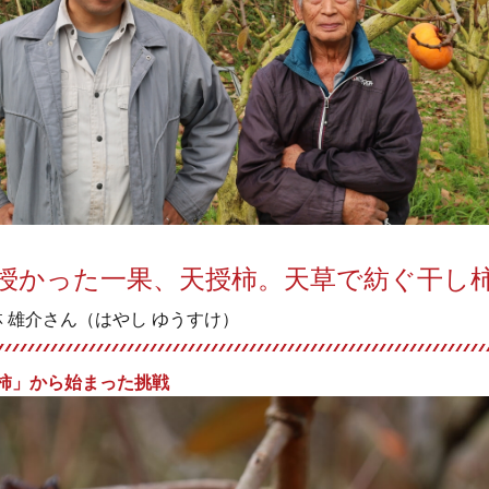
授かった一果、天授柿。天草で紡ぐ干し
林 雄介さん（はやし ゆうすけ）
柿」から始まった挑戦