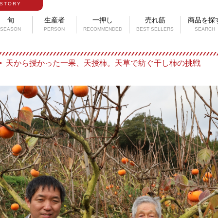
STORY
旬
生産者
一押し
売れ筋
商品を探
SEASON
PERSON
RECOMMENDED
BEST SELLERS
SEARCH
天から授かった一果、天授柿。天草で紡ぐ干し柿の挑戦