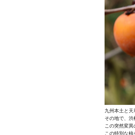
九州本土と天
その地で、渋
この突然変異
この特別な柿