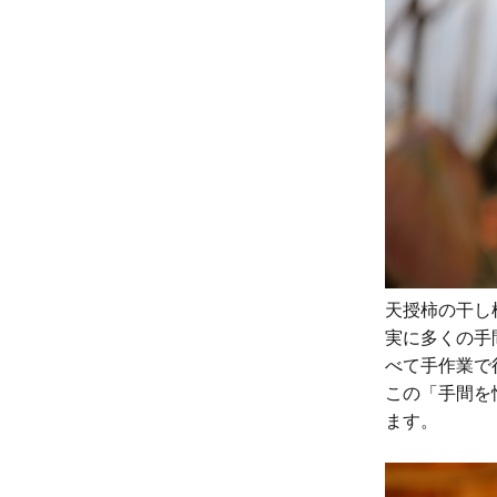
天授柿の干し
実に多くの手
べて手作業で
この「手間を
ます。