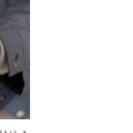
。
入るよう、あ