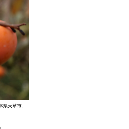
本県天草市。
」