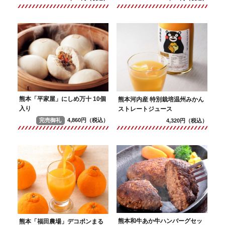
熊本「平家屋」にしめ万十 10個
熊本河内産 特別栽培温州みかん
入り
ストレートジュース
完売御礼
4,860円（税込）
4,320円（税込）
熊本和牛あか牛ハンバーグセッ
熊本「福田農場」デコポンまる