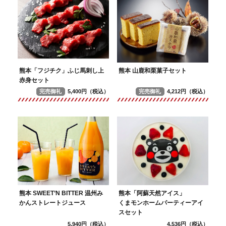
熊本「フジチク」ふじ馬刺し上
熊本 山鹿和栗菓子セット
赤身セット
完売御礼
5,400円（税込）
完売御礼
4,212円（税込）
熊本 SWEET’N BITTER 温州み
熊本「阿蘇天然アイス」
かんストレートジュース
くまモンホームパーティーアイ
スセット
5,940円（税込）
4,536円（税込）